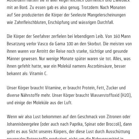
mit an Bord. Zu essen gab es also genug. Trotzdem: Nach Monaten
auf See produzierten die Körper der Seeleute Mangelerscheinungen
wie Zahnfleischbluten, Erschöpfung und wässrigen Durchfall.
Die Körper der Seefahrer zerfielen bei lebendigem Leib. Von 160 Mann
Besatzung verlor Vasco da Gama 100 an den Skorbut. Die meisten von
ihnen waren vor Antritt der Reise noch starke, tüchtige und gesunde
Männer gewesen. Nur wenige Monate später waren sie tot. Alles, was
ihnen gefehlt hatte, war ein Molekül namens Ascorbinsäure, besser
bekannt als: Vitamin C.
Unser Körper braucht Vitamine, er braucht Protein, Fett, Zucker und
diverse Nährstoffe mehr. Unser Körper braucht Wasserstoffoxid (H2O),
und einige der Moleküle aus der Luft.
Wenn wir also Lust bekommen auf den Geschmack von Zitronen oder
Johannisbeergelee (oder auch nach Paprika, Spinat oder Broccoli), dann
geht es aus Sicht unseres Körpers, der diese Lust durch Ausschüttung