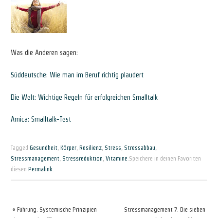
Was die Anderen sagen:
Süddeutsche: Wie man im Beruf richtig plaudert
Die Welt: Wichtige Regeln für erfolgreichen Smalltalk
Amica: Smalltalk-Test
Tagged
Gesundheit
,
Körper
,
Resilienz
,
Stress
,
Stressabbau
,
Stressmanagement
,
Stressreduktion
,
Vitamine
.
Speichere in deinen Favoriten
diesen
Permalink
.
«
Führung: Systemische Prinzipien
Stressmanagement 7: Die sieben