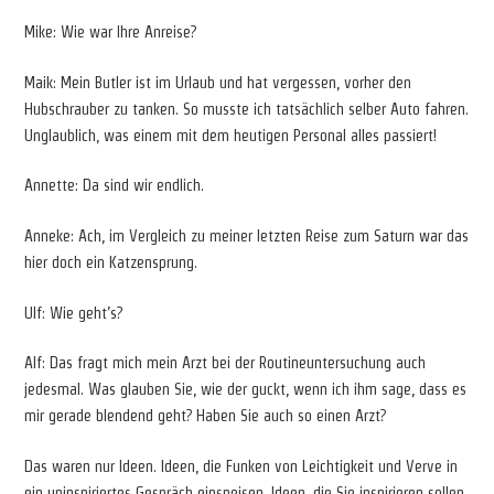
Mike: Wie war Ihre Anreise?
Maik: Mein Butler ist im Urlaub und hat vergessen, vorher den
Hubschrauber zu tanken. So musste ich tatsächlich selber Auto fahren.
Unglaublich, was einem mit dem heutigen Personal alles passiert!
Annette: Da sind wir endlich.
Anneke: Ach, im Vergleich zu meiner letzten Reise zum Saturn war das
hier doch ein Katzensprung.
Ulf: Wie geht’s?
Alf: Das fragt mich mein Arzt bei der Routineuntersuchung auch
jedesmal. Was glauben Sie, wie der guckt, wenn ich ihm sage, dass es
mir gerade blendend geht? Haben Sie auch so einen Arzt?
Das waren nur Ideen. Ideen, die Funken von Leichtigkeit und Verve in
ein uninspiriertes Gespräch einspeisen. Ideen, die Sie inspirieren sollen.