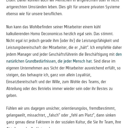
Erden. Daher können auch wir Menschen in artgerechten oder in nicht
artgerechten Umständen leben. Dies gilt für unsere privaten Systeme
ebenso wie für unsere beruflichen.
Nun kann das Wohlbefinden seiner Mitarbeiter einem kühl
kalkulierenden Homo Oeconomicus herzlich egal sein. Das stimmt.
Nicht egal ist jedoch gerade ihm (oder ihr) die Leistungsfähigkeit und
Leistungsbereitschaft der Mitarbeiter, die er „hält“. Ich empfehle daher
jedem Manager und jeder Geschäftsführerin die Beschäftigung mit
den
natürlichen Grundbedürfnissen, die jeder Mensch hat
. Sind diese im
eigenen Unternehmen aus Sicht der Mitarbeiter ausreichend erfüllt, so
steigen, das behaupte ich, ganz von allein Loyalität,
Einsatzbereitschaft und der Wille, zum Wohle des Teams, der
Abteilung oder des Betriebs immer wieder sein oder ihr Bestes zu
geben.
Fühlen wir uns dagegen unsicher, orientierungslos, fremdbestimmt,
gelangweilt, missachtet, „falsch“ oder „fehl am Platz“, dann sinken
ganz genau diese Faktoren in der sozialen Kultur, die Sie Ihr Team, Ihre