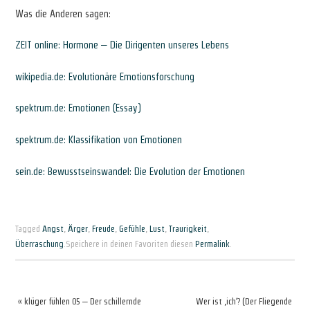
Was die Anderen sagen:
ZEIT online: Hormone – Die Dirigenten unseres Lebens
wikipedia.de: Evolutionäre Emotionsforschung
spektrum.de: Emotionen (Essay)
spektrum.de: Klassifikation von Emotionen
sein.de: Bewusstseinswandel: Die Evolution der Emotionen
Tagged
Angst
,
Ärger
,
Freude
,
Gefühle
,
Lust
,
Traurigkeit
,
Überraschung
.
Speichere in deinen Favoriten diesen
Permalink
.
«
klüger fühlen 05 – Der schillernde
Wer ist ‚ich‘? (Der Fliegende