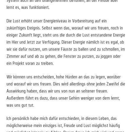
System auch an den unangenehmen Gefühlen, an der Freude aber
lernt es, was funktioniert.
Die Lust erhöht unser Energieniveau in Vorbereitung auf ein
zukünftiges Ereignis. Selbst wenn das, worauf wir uns freuen, noch in
einiger Zukunft liegt, steht uns die durch die Lust entstandene Energie
im Hier und Jetzt zur Verfügung. Dieser Energie nämlich ist es egal, ob
wir sie dafür nutzen, um unsere Fäuste zu ballen und zu schmollen, im
Zimmer auf und ab zu gehen, die Fenster zu putzen, zu joggen oder
ein Projekt voran zu treiben.
Wir können uns entscheiden, hohe Hürden an das zu legen, worüber
und worauf wir uns freuen. Dies wird allerdings ohne jeden Zweifel die
Auswirkung haben, dass wir uns von nun an seltener freuen.
Außerdem führt es dazu, dass unser Gehirn weniger von dem lernt,
was uns gut tut.
Ich persönlich habe mich dafür entschieden, in diesem Leben, das
möglicherweise mein einziges ist, Freude und Lust möglichst häufig