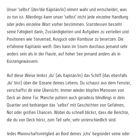
Unser ’selbst‘ (der/die Käpitän/in) nimmt wahr und entscheidet, was
zu tun ist. Allerdings kann unser ’selbst‘ nicht jede einzelne Handlung
oder jedes einzelne Wort vorher bestimmen. Stattdessen besteht
seine Fähigkeit darin, Zuständigkeiten und Aufgaben zu verteilen und
Positionen wie Steuerrad, Ausguck oder Kombüse zu besetzen. Die
erfahrene Kapitänin weiß: Dies kann im Sturm durchaus jemand sehr
anders sein als in der Flaute, auf hoher See jemand anders als in
Küstengewässern.
Auf diese Weise lenkst ‚du‘ (als Kapitän/in) das Schiff (das ebenfalls
‚du‘ bist) über die Ozeane deines Lebens. Du schaust aus dem Fenster,
verschaffst dir eine Übersicht. Immer wieder klopfen Matrosen von
Deck an deine Tür. Manche poltern auch geradezu blindlings in dein
Quartier und bedrängen das ’selbst‘ mit Geschichten von Gefahren,
Not oder großen Chancen. Wobei du schnell blickst, dass die Berichte,
die du von Deck hörst, zum Teil sehr, sehr unterschiedlich sind.
Jedes Mannschaftsmitglied an Bord deines ‚ichs‘ begründet seine oder