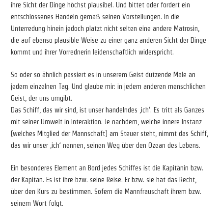
ihre Sicht der Dinge höchst plausibel. Und bittet oder fordert ein
entschlossenes Handeln gemäß seinen Vorstellungen. In die
Unterredung hinein jedoch platzt nicht selten eine andere Matrosin,
die auf ebenso plausible Weise zu einer ganz anderen Sicht der Dinge
kommt und ihrer Vorrednerin leidenschaftlich widerspricht.
So oder so ähnlich passiert es in unserem Geist dutzende Male an
jedem einzelnen Tag. Und glaube mir: in jedem anderen menschlichen
Geist, der uns umgibt.
Das Schiff, das wir sind, ist unser handelndes ‚ich‘. Es tritt als Ganzes
mit seiner Umwelt in Interaktion. Je nachdem, welche innere Instanz
(welches Mitglied der Mannschaft) am Steuer steht, nimmt das Schiff,
das wir unser ‚ich‘ nennen, seinen Weg über den Ozean des Lebens.
Ein besonderes Element an Bord jedes Schiffes ist die Kapitänin bzw.
der Kapitän. Es ist ihre bzw. seine Reise. Er bzw. sie hat das Recht,
über den Kurs zu bestimmen. Sofern die Mannfrauschaft ihrem bzw.
seinem Wort folgt.