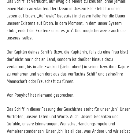
Das Schiff ist verflucht, auf ewig die Meere zu kreuzen, ohne jemals
einen Hafen anzulaufen. Der Ozean in diesem Bild steht für unser
Leben auf Erden. „Auf ewig“ bedeutet in diesem Falle: Für die Dauer
unserer Existenz auf Erden. In dem Moment, in dem unser System
stirbt, endet die Existenz unseres ‚ich‘. Und möglicherweise auch die
unseres ’selbst‘.
Der Kapitän deines Schiffs (bzw. die Kapitänin, falls du eine Frau bist)
darf nicht nur nicht an Land, sondern ist darüber hinaus dazu
verdammt, bis in alle Ewigkeit (siehe oben!) in seiner bzw. ihrer Kajüte
zu verharren und von dort aus das verfluchte Schiff und seine/ihre
Mannschaft oder Frauschaft zu führen.
Von Ponyhof hat niemand gesprochen.
Das Schiff in dieser Fassung der Geschichte steht für unser ‚ich‘: Unser
Auftreten, unsere Taten und Worte. Auch: Unsere Gedanken und
Gefühle, unsere Erinnerungen, Wünsche, Handlungsimpule und
Verhaltenstendenzen. Unser ‚ich‘ ist all das, was Andere und wir selbst