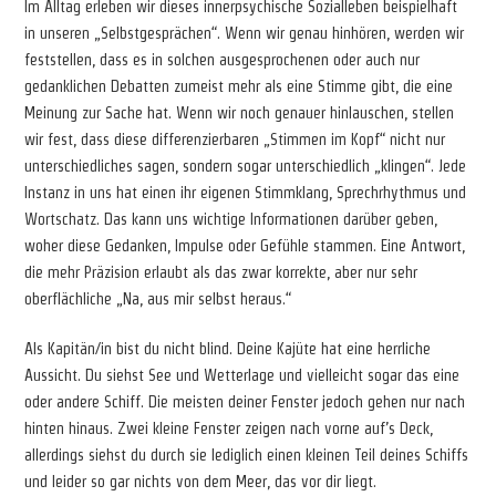
Im Alltag erleben wir dieses innerpsychische Sozialleben beispielhaft
in unseren „Selbstgesprächen“. Wenn wir genau hinhören, werden wir
feststellen, dass es in solchen ausgesprochenen oder auch nur
gedanklichen Debatten zumeist mehr als eine Stimme gibt, die eine
Meinung zur Sache hat. Wenn wir noch genauer hinlauschen, stellen
wir fest, dass diese differenzierbaren „Stimmen im Kopf“ nicht nur
unterschiedliches sagen, sondern sogar unterschiedlich „klingen“. Jede
Instanz in uns hat einen ihr eigenen Stimmklang, Sprechrhythmus und
Wortschatz. Das kann uns wichtige Informationen darüber geben,
woher diese Gedanken, Impulse oder Gefühle stammen. Eine Antwort,
die mehr Präzision erlaubt als das zwar korrekte, aber nur sehr
oberflächliche „Na, aus mir selbst heraus.“
Als Kapitän/in bist du nicht blind. Deine Kajüte hat eine herrliche
Aussicht. Du siehst See und Wetterlage und vielleicht sogar das eine
oder andere Schiff. Die meisten deiner Fenster jedoch gehen nur nach
hinten hinaus. Zwei kleine Fenster zeigen nach vorne auf’s Deck,
allerdings siehst du durch sie lediglich einen kleinen Teil deines Schiffs
und leider so gar nichts von dem Meer, das vor dir liegt.