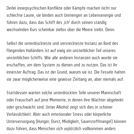
Derlei innerpsychischen Konflikte oder Kämpfe machen nicht nur
schlechte Laune, sie binden auch Unmengen an Lebensenergie und
führen dazu, dass das Schiff des ‚ich‘ durch seinen ständig
wechselnden Kurs scheinbar ziellos über die Meere treibt. Denn:
Selbst die unterdrückteste und versteckteste Instanz an Bord des
Fliegenden Holländers ist auf ewig ein unsterblicher Teil unseres
unsterblichen Schiffs. Wie alle anderen Instanzen auch wurde sie
erschaffen, um dem System zu dienen und zu nutzen. Das ist ihr
innerster Auftrag. Das ist der Grund, warum sie ist. Die Fesseln halten
sie zwar möglicherweise eine gewisse Zeitlang an, aber niemals auf.
Stattdessen warten solche unterdrückten Teile unserer Mannschaft
oder Frauschaft auf jene Momente, in denen ihre Wächter abgelenkt
oder geschwächt sind. Unter Alkohol zeigt sich dies in schöner
Verlässlichkeit. Aber auch emotionaler Stress oder körperliche
Unterversorgung (Hunger, Durst, Müdigkeit, Sauerstoffmangel) können
dazu führen, dass Menschen sich urplötzlich vollkommen anders