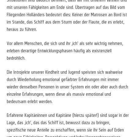
Situationen sind dadurch definiert, dass wir mit unserem Wissen und
mit unseren Fähigkeiten am Ende sind. Übertragen auf das Bild vom
Fliegenden Holländers bedeutet dies: Keiner der Matrosen an Bord ist
im Stande, das Schiff aus dem Sturm oder der Flaute, die es erlebt,
heraus zu führen.
Vor allem Menschen, die sich und ihr ‚ich‘ als sehr wichtig nehmen,
erleben derartige Entwicklungsphasen häufig als existenziell
bedrohlich.
Die Introjekte unserer Kindheit und Jugend speisten sich wahweise
durch Wiederholung emotional gefärbter Erfahrungen mit immer
wieder denselben Personen in unser System ein oder aber auch durch
einzelne Erfahrungen, wenn diese als massiv emotional und
bedeutsam erlebt werden.
Erfahrene Kapitäninnen und Kapitäne (hierzu später!) sind sogar in der
Lage, das ‚ich‘, das das Schiff ist, bewusst dazu zu bringen,
spezifische neue Anteile zu erschaffen, wenn sie ihr Sein auf Erden