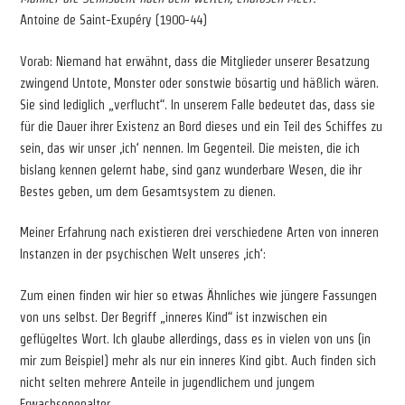
Antoine de Saint-Exupéry (1900-44)
Vorab: Niemand hat erwähnt, dass die Mitglieder unserer Besatzung
zwingend Untote, Monster oder sonstwie bösartig und häßlich wären.
Sie sind lediglich „verflucht“. In unserem Falle bedeutet das, dass sie
für die Dauer ihrer Existenz an Bord dieses und ein Teil des Schiffes zu
sein, das wir unser ‚ich‘ nennen. Im Gegenteil. Die meisten, die ich
bislang kennen gelernt habe, sind ganz wunderbare Wesen, die ihr
Bestes geben, um dem Gesamtsystem zu dienen.
Meiner Erfahrung nach existieren drei verschiedene Arten von inneren
Instanzen in der psychischen Welt unseres ‚ich‘:
Zum einen finden wir hier so etwas Ähnliches wie jüngere Fassungen
von uns selbst. Der Begriff „inneres Kind“ ist inzwischen ein
geflügeltes Wort. Ich glaube allerdings, dass es in vielen von uns (in
mir zum Beispiel) mehr als nur ein inneres Kind gibt. Auch finden sich
nicht selten mehrere Anteile in jugendlichem und jungem
Erwachsenenalter.