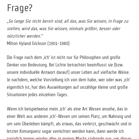
Frage?
„So lange Sie nicht bereit sind, all das, was Sie wissen, in Frage zu
stellen, wird das, was Sie wissen, niemals größer, besser oder
nützlicher werden.“
Milton Hyland Erickson (1901-1980)
Die Frage nach dem ‚ich‘ ist nicht nur für Philosophen und große
Denker von Bedeutung. Bei Lichte betrachtet beeinflusst sie (bzw.
unsere individuelle Antwort darauf) unser Leben auf vielfache Weise.
Je nachdem, welche Vorstellung ich von dem habe, wer oder was ‚ich‘
eigentlich ist, hat dies Auswirkungen auf unzählige kleine und große
Situationen jedes einzelnen Tages.
Wenn ich beispielweise mein ‚ich‘ als eine Art Wesen ansehe, das in
einer Welt aus anderen ‚ich‘-Wesen um seinen Platz, um Nahrung und
um sein Überleben kämpft, als etwas, das verletzt, geschwächt und in
letzter Konsequenz sogar vernichtet werden kann, dann werde ich
natürlich immer wieder alles in meiner Macht stehende tun, um dieses