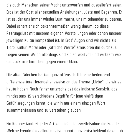
als auch Menschen seiner Macht unterworfen und ausgeliefert seien.
Eros ist der Gott aller sexuellen Anziehungen, Lüste und Begehren. Er
ist es, der uns immer wieder Lust macht, uns miteinander zu paaren.
Dabei schert er sich bekanntermaßen wenig darum, ob diese
Paarungslust mit unseren eigenen Vorstellungen oder denen unserer
jeweiligen Kultur kompatibel ist. In Eros‘ Augen sind wir nichts als
Tiere. Kultur, Moral oder „sittliche Werte“ amüsieren ihn durchaus.
Gegen seinen Willen allerdings sind sie so wertvoll und wirksam wie
ein Cocktailschirmchen gegen einen Orkan.
Die alten Griechen hatten ganz offensichtlich eine bedeutend
differenziertere Herangehensweise an das Thema „Liebe“, als wir es
heute haben. Noch feiner unterscheidet das indische Sanskrit, das
mindestens 15 verschiedene Begriffe für jene vielfältigen
Gefühlsregungen kennt, die wir in nur einem einzigen Wort
zusammenfassen und zu verstehen glauben.
Ein Kernbestandteil jeder Art von Liebe ist zweifelsohne die Freude.
Welche Freude dies allerdings ist, hängt ganz entscheidend davon ab,