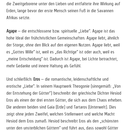
die Zweitgeborene unter den Lieben und entfaltete ihre Wirkung auf
Erden, lange bevor der erste Mensch seinen Fuß in die Savannen
Afrikas setzte.
Agape
– die entschlossene bzw. spirituelle „Liebe“. Agape ist das
hohe Ideal der frühchristlichen Gemeinschaften. Agape liebt, ähnlich
der Storge, ohne den Blick auf den eigenen Nutzen. Agape liebt, weil
es „Gottes Wille“ ist, weil es „das Richtige“ ist oder auch, weil es
„meine Entscheidung“ ist. Dadurch ist Agape, bei Lichte betrachtet,
mehr Gedanke und innere Haltung als Gefühl.
Und schließlich:
Eros
– die romantische, leidenschaftliche und
erotische „Liebe“. In seinem Hauptwerk Theogonie (sinngemäß: „Von
der Entstehung der Götter“) beschreibt der griechische Dichter Hesiod
Eros als einen der drei ersten Götter, die sich aus dem Chaos erheben.
Die anderen beiden sind Gaia (Erde) und Tartaros (Unterwelt). Dies
zeigt ohne jeden Zweifel, welchen Stellenwert und welche Macht
Hesiod dem Eros zumaß. Hesiod beschreibt Eros als den „schönsten
unter den unsterblichen Göttern“ und führt aus, dass sowohl Götter