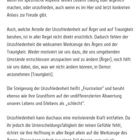
wenn ihn spezifische Aspekte seines Lebens traurig oder ärgerlich
machen, oder unzufrieden, auch wenn es im Hier und Jetzt konkreten
Anlass zur Freude gibt.
Auch, welche Anteile der Unzufriedenheit auf Ärger und auf Traurigkeit
beruhen, ist in aller Regel nicht direkt ersichtlich. Dadurch fehlen der
Unzufriedenheit die wirksamen Werkzeuge des Ärgers und der
Traurigkeit. Weder motiviert sie uns dazu, die uns umgebenden
Umstände entschlossen anzupacken und zu ändern (Ärger), noch hilft
sie uns dabei, das, was wir nicht ändern können, in Demut
anzunehmen (Traurigkeit).
Die Steigerung der Unzufriedenheit heißt „Frustration“ und beruht
ebenso wie ihre Grundform auf der undifferenzierten Abwertung
unseres Lebens und Erlebens als „schlecht“.
Unzufriedenheit kann durchaus eine motivierende Kraft entfalten. Da
ihr jedoch die Unterscheidungsfähigkeit der reinen Gefühle fehlt,
richtet sie ihre Hoffnung in aller Regel allein auf die Werkzeuge des